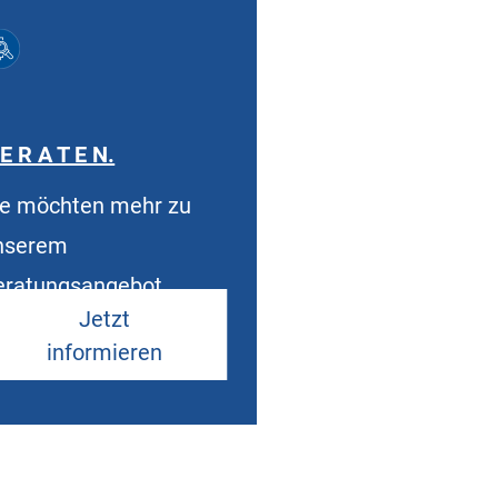
E R A T E N.
ie möchten mehr zu
nserem
eratungsangebot
Jetzt
rfahren?
informieren