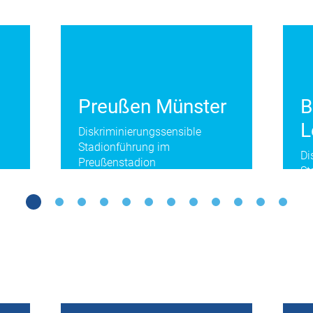
Preußen Münster
L
Diskriminierungssensible
Stadionführung im
Di
Preußenstadion
St