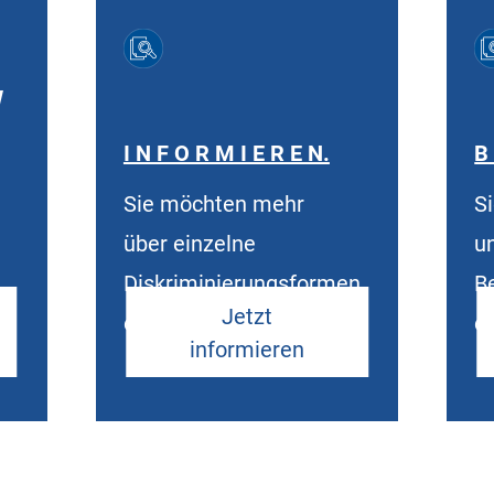
W
I N F O R M I E R E N.
B 
Sie möchten mehr
S
über einzelne
u
Diskriminierungsformen
B
Jetzt
erfahren?
e
informieren