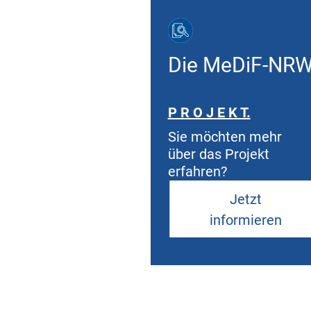
Die MeDiF-NR
P R O J E K T.
Sie möchten mehr
über das Projekt
erfahren?
Jetzt
informieren