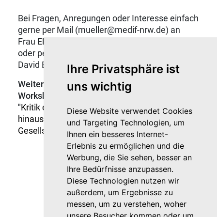
Bei Fragen, Anregungen oder Interesse einfach
gerne per Mail (mueller@medif-nrw.de) an
Frau Elena Müller (Projektleitung MeDiF-NRW)
oder per Mail (berchem@medif-nrw.de) an Dr.
David Berchem (Projektleitung MeDiF-NRW).
Ihre Privatsphäre ist
Weitere Informationen und vergangene
uns wichtig
Workshopangebote unter folgenden Links
"
Kritik der Männlichkeit im Fußball und darüber
Diese Website verwendet Cookies
hinaus
" und
"Vielfalt im Verein, Vielfalt in der
und Targeting Technologien, um
Gesellschaft"
.
Ihnen ein besseres Internet-
Erlebnis zu ermöglichen und die
Werbung, die Sie sehen, besser an
Ihre Bedürfnisse anzupassen.
Diese Technologien nutzen wir
außerdem, um Ergebnisse zu
messen, um zu verstehen, woher
unsere Besucher kommen oder um